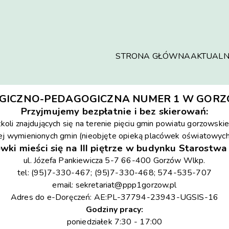
STRONA GŁÓWNA
AKTUALN
GICZNO-PEDAGOGICZNA NUMER 1 W GORZ
Przyjmujemy bezpłatnie i bez skierowań:
zkoli znajdujących się na terenie pięciu gmin powiatu gorzowsk
ej wymienionych gmin (nieobjęte opieką placówek oświatowych
wki mieści się na III piętrze w budynku Starost
ul. Józefa Pankiewicza 5-7 66-400 Gorzów Wlkp.
tel: (95)7-330-467; (95)7-330-468; 574-535-707
email:
sekretariat@ppp1gorzow.pl
Adres do e-Doręczeń: AE:PL-37794-23943-UGSIS-16
Godziny pracy:
poniedziałek 7:30 - 17:00