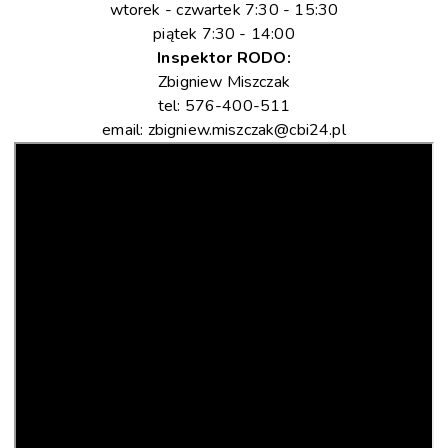
wtorek - czwartek 7:30 - 15:30
piątek 7:30 - 14:00
Inspektor RODO:
Zbigniew Miszczak
tel: 576-400-511
email:
zbigniew.miszczak@cbi24.pl