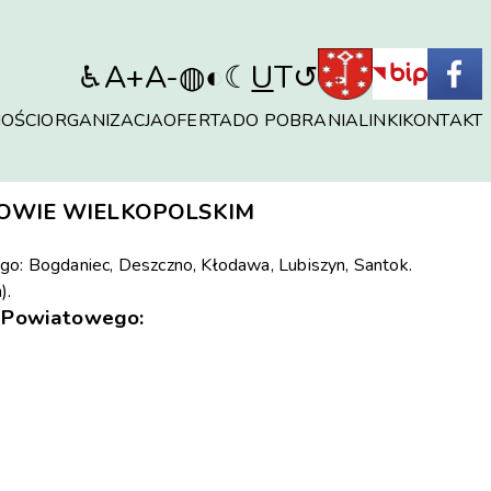
♿︎
A+
A-
◍
◐
☾
U
T
↺
OŚCI
ORGANIZACJA
OFERTA
DO POBRANIA
LINKI
KONTAKT
OWIE WIELKOPOLSKIM
iego: Bogdaniec, Deszczno, Kłodawa, Lubiszyn, Santok.
).
wa Powiatowego: